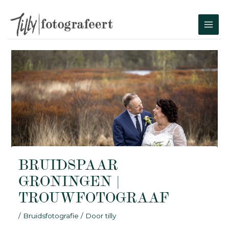
Ga
naar
MAI
de
MEN
inhoud
BRUIDSPAAR
GRONINGEN |
TROUWFOTOGRAAF
/
Bruidsfotografie
/ Door
tilly