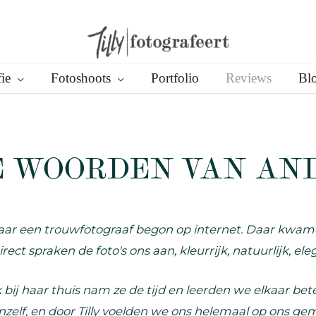
ie
Fotoshoots
Portfolio
Reviews
Bl
E WOORDEN VAN AN
ar een trouwfotograaf begon op internet. Daar kwamen
rect spraken de foto's ons aan, kleurrijk, natuurlijk, e
k bij haar thuis nam ze de tijd en leerden we elkaar be
anzelf, en door Tilly voelden we ons helemaal op ons gem