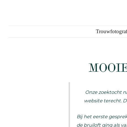
Ga
naar
de
Trouwfotograf
inhoud
MOOI
Onze zoektocht na
website terecht. Di
Bij het eerste gespre
de bruiloft ging als v