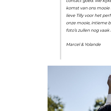
contact goed. We kijke
komst van ons mooie
lieve Tilly voor het pe
onze mooie, intieme br
foto’s zullen nog vaa
Marcel & Yolande