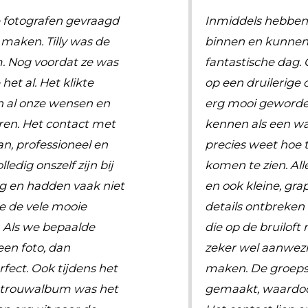
fotografen gevraagd
Inmiddels hebben
maken. Tilly was de
binnen en kunnen 
. Nog voordat ze was
fantastische dag
het al. Het klikte
op een druilerige 
 al onze wensen en
erg mooi geworden
eren. Het contact met
kennen als een wa
an, professioneel en
precies weet hoe 
ledig onszelf zijn bij
komen te zien. All
g en hadden vaak niet
en ook kleine, g
ze de vele mooie
details ontbreken n
 Als we bepaalde
die op de bruiloft
en foto, dan
zeker wel aanwezi
erfect. Ook tijdens het
maken. De groepsf
 trouwalbum was het
gemaakt, waardoor