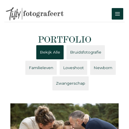
Ga
naar
MAI
de
MEN
inhoud
PORTFOLIO
Bekijk Alle
Bruidsfotografie
Familieleven
Loveshoot
Newborn
Zwangerschap