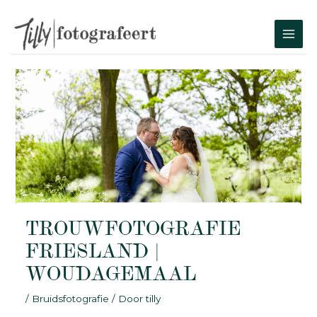
Ga
naar
MAI
de
MEN
inhoud
TROUWFOTOGRAFIE
FRIESLAND |
WOUDAGEMAAL
/
Bruidsfotografie
/ Door
tilly