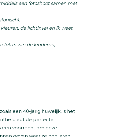
 middels een fotoshoot samen met
fonisch).
leuren, de lichtinval en ik weet
 foto's van de kinderen,
oals een 40-jarig huwelijk, is het
nthe biedt de perfecte
was een voorrecht om deze
unnen geven waar ze nog jaren