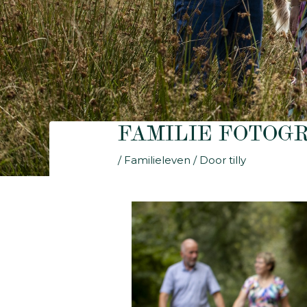
FAMILIE FOTOG
/
Familieleven
/ Door
tilly