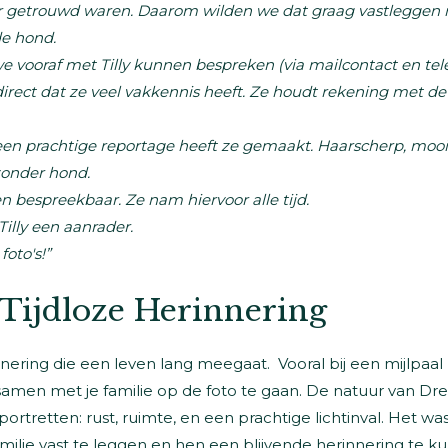
r getrouwd waren. Daarom wilden we dat graag vastleggen
de hond.
vooraf met Tilly kunnen bespreken (via mailcontact en tele
rect dat ze veel vakkennis heeft. Ze houdt rekening met de k
 een prachtige reportage heeft ze gemaakt. Haarscherp, mooie
zonder hond.
n bespreekbaar. Ze nam hiervoor alle tijd.
Tilly een aanrader.
foto's!”
s Tijdloze Herinnering
nnering die een leven lang meegaat. Vooral bij een mijlpaal z
men met je familie op de foto te gaan. De natuur van Dre
eportretten: rust, ruimte, en een prachtige lichtinval. Het 
lie vast te leggen en hen een blijvende herinnering te k