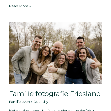
De
Read More »
ervaring
van
een
fotoshoot
|
Familiefotograaf
Familie fotografie Friesland
Familieleven
/ Door
tilly
Het werd de hoogste tijd voor nieuwe gezinsfoto’s.