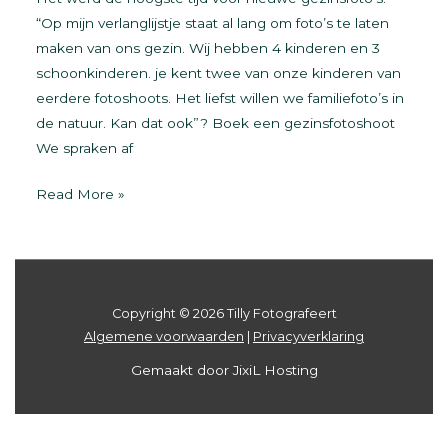
“Op mijn verlanglijstje staat al lang om foto’s te laten
maken van ons gezin. Wij hebben 4 kinderen en 3
schoonkinderen. je kent twee van onze kinderen van
eerdere fotoshoots. Het liefst willen we familiefoto’s in
de natuur. Kan dat ook”? Boek een gezinsfotoshoot
We spraken af
Familie
Read More »
fotografie
Friesland
Copyright © 2026 Tilly Fotografeert
Algemene voorwaarden
|
Privacyverklaring
Gemaakt door JixiL Hosting