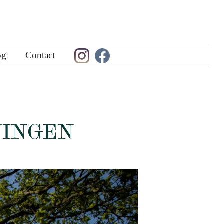
og
Contact
.
NINGEN