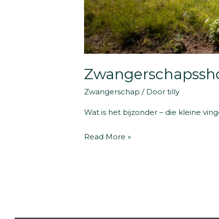
Zwangerschapssho
Zwangerschap
/ Door
tilly
Wat is het bijzonder – die kleine ving
Zwangerschapsshoot
Read More »
Groningen
Drenthe
Friesland