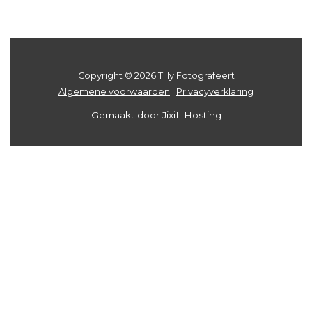
fotoshoot
Groningen
Copyright © 2026 Tilly Fotografeert
Algemene voorwaarden
|
Privacyverklaring
Gemaakt door JixiL Hosting