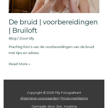
De bruid | voorbereidingen
| Bruiloft
Blog
/ Door
tilly
Prachtig foto’s van de voorbereidingen van de bruid
met tips en advies.
De
Read More »
bruid
|
voorbereidingen
|
Copyright © 2026 Tilly Fotografeert
Bruiloft
Algemene voorwaarden
|
Privacyverklaring
Gemaakt door JixiL Hosting