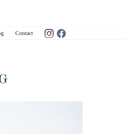
og
Contact
.
G