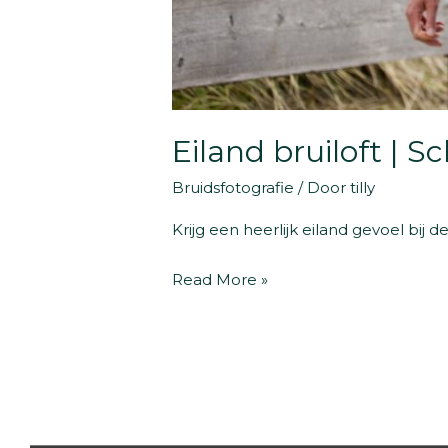
Eiland bruiloft | 
Bruidsfotografie
/ Door
tilly
Krijg een heerlijk eiland gevoel bij d
Eiland
Read More »
bruiloft
|
Schiermonnikoog