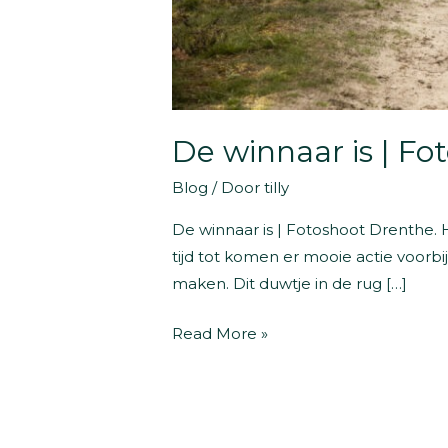
De winnaar is | F
Blog
/ Door
tilly
De winnaar is | Fotoshoot Drenthe. 
tijd tot komen er mooie actie voorbi
maken. Dit duwtje in de rug […]
De
Read More »
winnaar
is
|
Fotoshoot