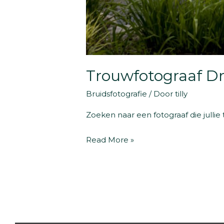
Trouwfotograaf Dr
Bruidsfotografie
/ Door
tilly
Zoeken naar een fotograaf die jullie 
Trouwfotograaf
Read More »
Drenthe
|
De
Kruimel