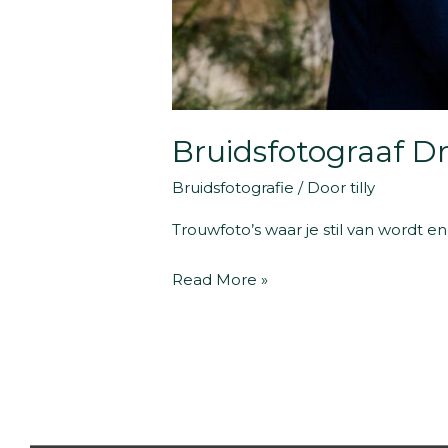
Bruidsfotograaf D
Bruidsfotografie
/ Door
tilly
Trouwfoto’s waar je stil van wordt en 
Bruidsfotograaf
Read More »
Drenthe
|
Schitterend
Mooi