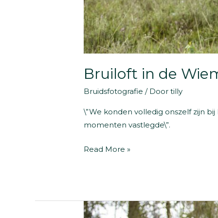
Bruiloft in de Wie
Bruidsfotografie
/ Door
tilly
\”We konden volledig onszelf zijn b
momenten vastlegde\”.
Bruiloft
Read More »
in
de
Wiemel
|
Gasselte