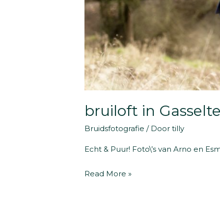
bruiloft in Gassel
Bruidsfotografie
/ Door
tilly
Echt & Puur! Foto\’s van Arno en Esm
bruiloft
Read More »
in
Gasselte
|