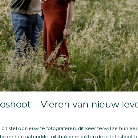
shoot – Vieren van nieuw lev
it stel opnieuw te fotograferen, dit keer terwijl ze hun ee
en hun natuurlijke uitstraling maakten deze fotoshoot tot 