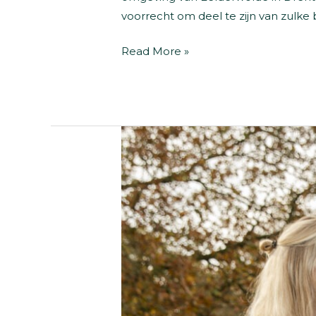
voorrecht om deel te zijn van zulk
Zwangerschapsfotoshoot
Read More »
–
Vieren
van
nieuw
leven