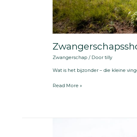
Zwangerschapssho
Zwangerschap
/ Door
tilly
Wat is het bijzonder – die kleine ving
Zwangerschapsshoot
Read More »
Groningen
Drenthe
Friesland