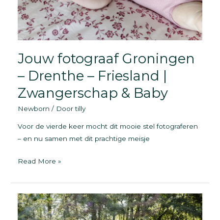
Jouw fotograaf Groningen
– Drenthe – Friesland |
Zwangerschap & Baby
Newborn
/ Door
tilly
Voor de vierde keer mocht dit mooie stel fotograferen
– en nu samen met dit prachtige meisje
Jouw
Read More »
fotograaf
Groningen
–
Drenthe