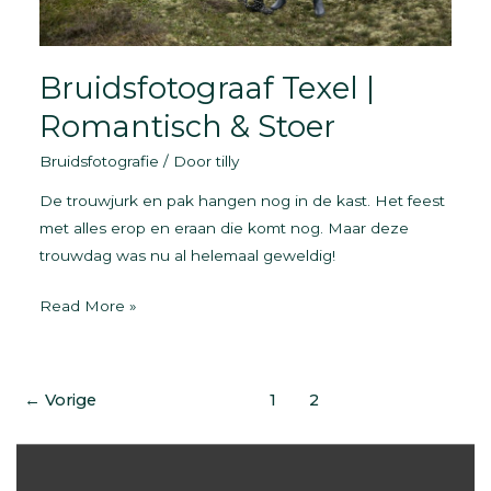
Bruidsfotograaf Texel |
Romantisch & Stoer
Bruidsfotografie
/ Door
tilly
De trouwjurk en pak hangen nog in de kast. Het feest
met alles erop en eraan die komt nog. Maar deze
trouwdag was nu al helemaal geweldig!
Bruidsfotograaf
Read More »
Texel
|
Romantisch
←
Vorige
1
2
&
Stoer