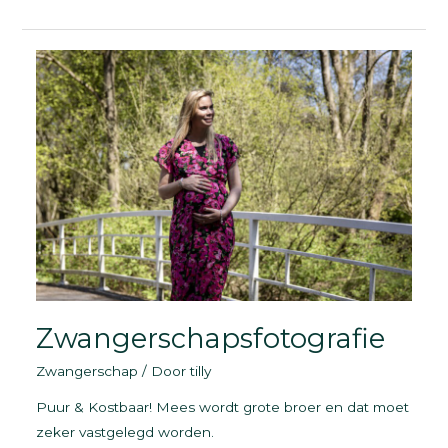
in
de
Amshof
|
Groningen
Zwangerschapsfotografie
Zwangerschap
/ Door
tilly
Puur & Kostbaar! Mees wordt grote broer en dat moet
zeker vastgelegd worden.