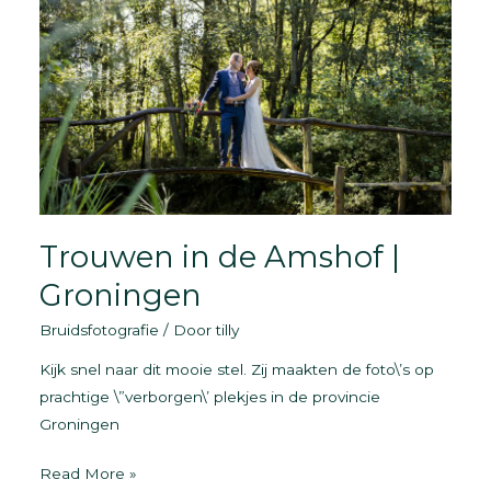
–
Friesland
|
Zwangerschap
&
Baby
Trouwen in de Amshof |
Groningen
Bruidsfotografie
/ Door
tilly
Kijk snel naar dit mooie stel. Zij maakten de foto\’s op
prachtige \”verborgen\’ plekjes in de provincie
Groningen
Trouwen
Read More »