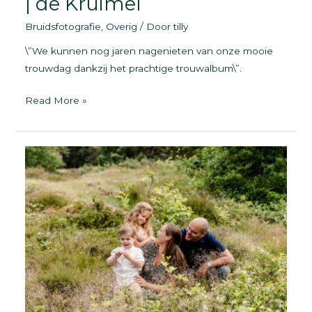
| de Kruimel
Bruidsfotografie
,
Overig
/ Door
tilly
\”We kunnen nog jaren nagenieten van onze mooie
trouwdag dankzij het prachtige trouwalbum\”.
Trouwfotograaf
Read More »
in
Drenthe
|
de
Kruimel