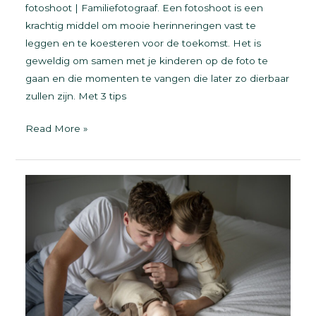
fotoshoot | Familiefotograaf. Een fotoshoot is een
krachtig middel om mooie herinneringen vast te
leggen en te koesteren voor de toekomst. Het is
geweldig om samen met je kinderen op de foto te
gaan en die momenten te vangen die later zo dierbaar
zullen zijn. Met 3 tips
De
Read More »
ervaring
van
een
fotoshoot
|
Familiefotograaf