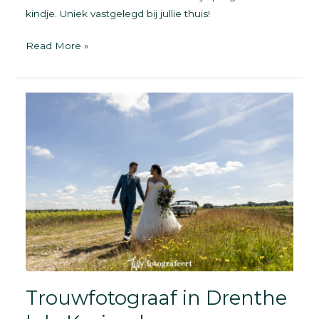
kindje. Uniek vastgelegd bij jullie thuis!
Newborn
Read More »
fotoshoot
|
Drenthe
|
Assen
Trouwfotograaf in Drenthe