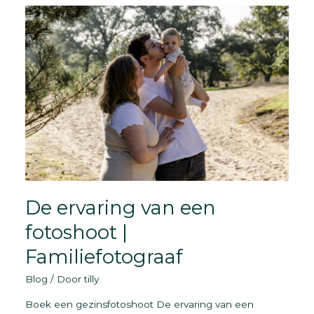
van
nieuw
leven
De ervaring van een
fotoshoot |
Familiefotograaf
Blog
/ Door
tilly
Boek een gezinsfotoshoot De ervaring van een