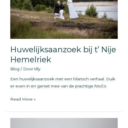
Groningen
Huwelijksaanzoek bij t’ Nije
Hemelriek
Blog
/ Door
tilly
Een huwelijksaanzoek met een hilarisch verhaal. Duik
er even in en geniet mee van de prachtige foto\’s
Huwelijksaanzoek
Read More »
bij
t’
Nije
Hemelriek