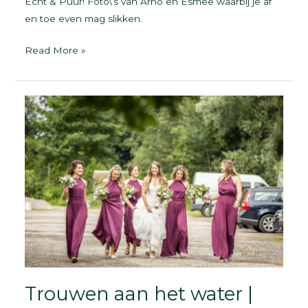
Echt & Puur! Foto\’s van Arno en Esmee waarbij je af
en toe even mag slikken.
bruiloft
Read More »
in
Gasselte
|
Fotograaf
Drenthe
Trouwen aan het water |