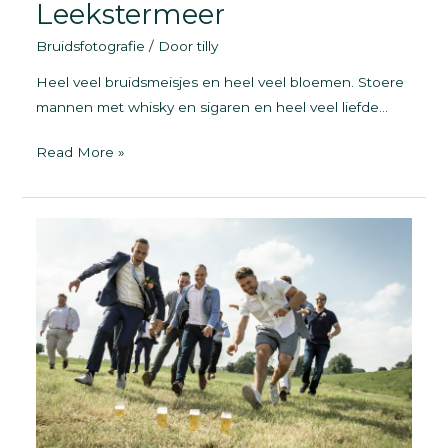
Leekstermeer
Bruidsfotografie
/ Door
tilly
Heel veel bruidsmeisjes en heel veel bloemen. Stoere
mannen met whisky en sigaren en heel veel liefde…
Trouwen
Read More »
aan
het
water
|
Leekstermeer