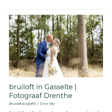
&
Bruidsreportage
|
Groningen
bruiloft in Gasselte |
Fotograaf Drenthe
Bruidsfotografie
/ Door
tilly