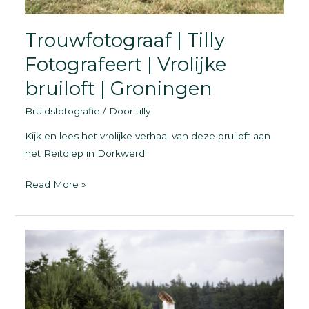
Trouwfotograaf | Tilly
Fotografeert | Vrolijke
bruiloft | Groningen
Bruidsfotografie
/ Door
tilly
Kijk en lees het vrolijke verhaal van deze bruiloft aan
het Reitdiep in Dorkwerd.
Trouwfotograaf
Read More »
|
Tilly
Fotografeert
|
Vrolijke
bruiloft
|